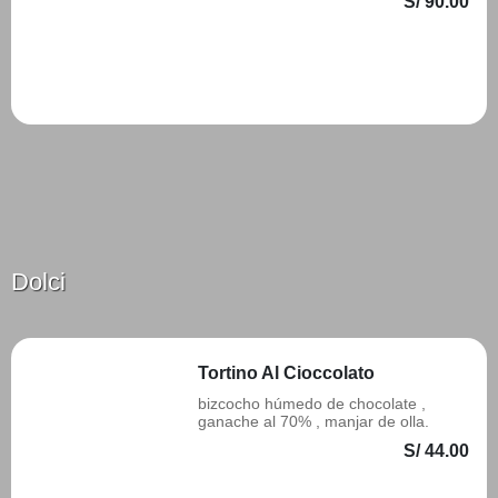
S/ 90.00
Añadir
Dolci
Tortino Al Cioccolato
bizcocho húmedo de chocolate ,
ganache al 70% , manjar de olla.
S/ 44.00