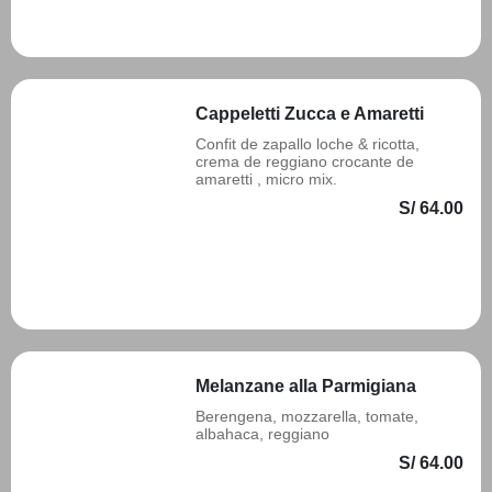
Añadir
Cappeletti Zucca e Amaretti
Confit de zapallo loche & ricotta,
crema de reggiano crocante de
amaretti , micro mix.
S/ 64.00
Añadir
Melanzane alla Parmigiana
Berengena, mozzarella, tomate,
albahaca, reggiano
S/ 64.00