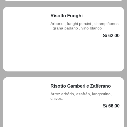
Risotto Funghi
Arborio , funghi porcini , champiñones
, grana padano , vino blanco
S/ 62.00
Añadir
Risotto Gamberi e Zafferano
Arroz arbório, azafrán, langostino,
chives.
S/ 66.00