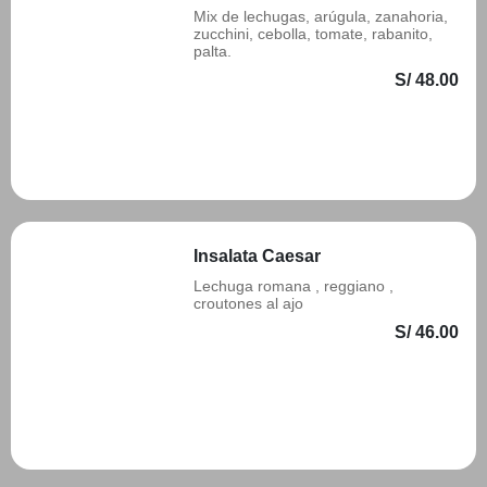
Mix de lechugas, arúgula, zanahoria,
zucchini, cebolla, tomate, rabanito,
palta.
S/ 48.00
Añadir
Insalata Caesar
Lechuga romana , reggiano ,
croutones al ajo
S/ 46.00
Añadir