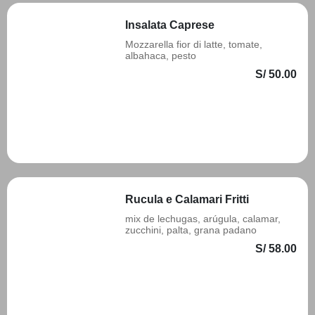
Insalata Caprese
Mozzarella fior di latte, tomate,
albahaca, pesto
S/ 50.00
Añadir
Rucula e Calamari Fritti
mix de lechugas, arúgula, calamar,
zucchini, palta, grana padano
S/ 58.00
Añadir