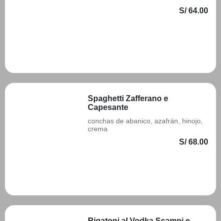
S/ 64.00
Añadir
Spaghetti Zafferano e
Capesante
conchas de abanico, azafrán, hinojo,
crema
S/ 68.00
Añadir
Rigatoni al Vodka Scampi e