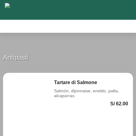
Antipasti
Insalate
Primi
Secondi
Dolci
S
Antipasti
Tartare di Salmone
Salmón, dijonnaise, eneldo, palta,
alcaparras.
S/ 62.00
Añadir