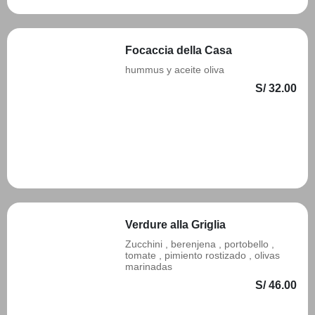
Focaccia della Casa
hummus y aceite oliva
S/ 32.00
Añadir
Verdure alla Griglia
Zucchini , berenjena , portobello ,
tomate , pimiento rostizado , olivas
marinadas
S/ 46.00